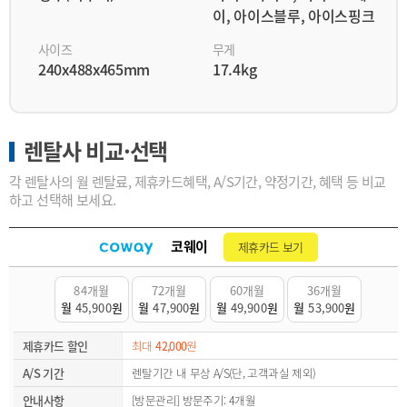
이, 아이스블루, 아이스핑크
사이즈
무게
240x488x465mm
17.4kg
렌탈사 비교·선택
각 렌탈사의 월 렌탈료, 제휴카드혜택, A/S기간, 약정기간, 혜택 등 비교
하고 선택해 보세요.
코웨이
제휴카드 보기
84개월
72개월
60개월
36개월
월
45,900
원
월
47,900
원
월
49,900
원
월
53,900
원
제휴카드 할인
최대
42,000
원
A/S 기간
렌탈기간 내 무상 A/S(단, 고객과실 제외)
안내사항
[방문관리] 방문주기: 4개월