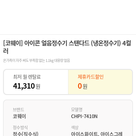
[코웨이] 아이콘 얼음정수기 스탠다드 (냉온정수기) 4컬
러
온가족이 자주 써도 부족함 없는 1.1kg 대용량 얼음
최저 월 렌탈료
제휴카드할인
41,310
0
원
원
브랜드
모델명
코웨이
CHPI-7410N
정수방식
색상
정수(직수식)
아이스화이트, 아이스그레