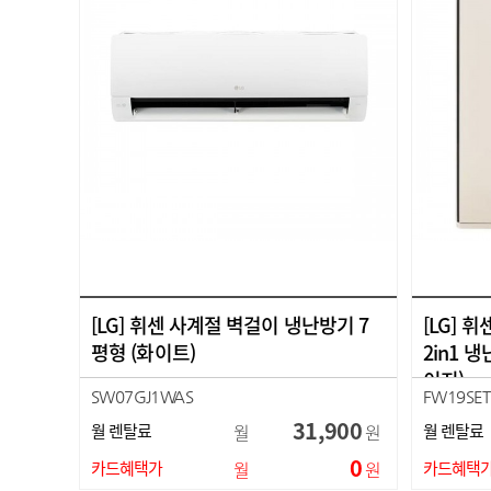
[LG] 휘센 사계절 벽걸이 냉난방기 7
[LG] 
평형 (화이트)
2in1 
이지)
SW07GJ1WAS
FW19SE
31,900
월 렌탈료
월
원
월 렌탈료
0
카드혜택가
월
원
카드혜택