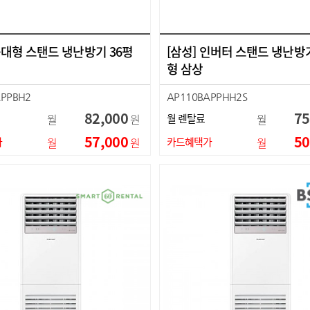
중대형 스탠드 냉난방기 36평
[삼성] 인버터 스탠드 냉난방기
형 삼상
APPBH2
AP110BAPPHH2S
82,000
75
월
원
월 렌탈료
월
57,000
50
가
월
원
카드혜택가
월