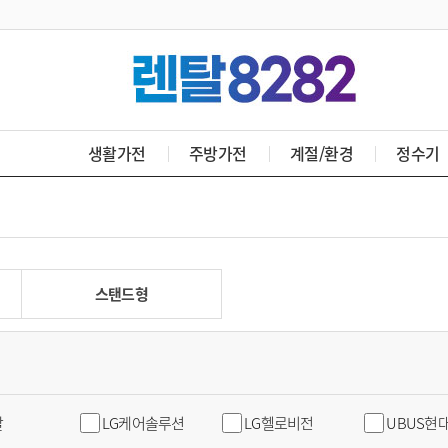
생활가전
주방가전
계절/환경
정수기
스탠드형
탈
LG케어솔루션
LG헬로비전
UBUS현