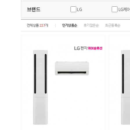
브랜드
LG
LG케
전체상품
227
개
인기상품순
후기많은순
최근등록순