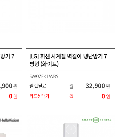
난방기 7
[LG] 휘센 사계절 벽걸이 냉난방기 7
평형 (화이트)
SW07FK1WBS
,900
32,900
원
월 렌탈료
월
원
0
0
원
카드혜택가
월
원