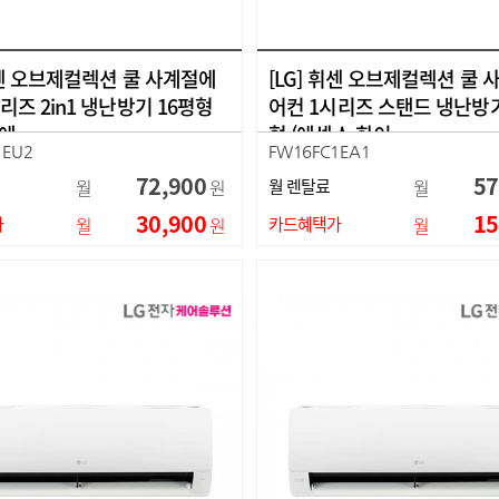
휘센 오브제컬렉션 쿨 사계절에
[LG] 휘센 오브제컬렉션 쿨
리즈 2in1 냉난방기 16평형
어컨 1시리즈 스탠드 냉난방기
(에…
형 (에센스 화이…
1EU2
FW16FC1EA1
72,900
57
월
원
월 렌탈료
월
30,900
15
가
월
원
카드혜택가
월