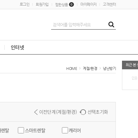
로그인
회원가입
마이페이지
고객센터
찜한상품
0
인터넷
최근 본
HOME
계절/환경
냉난방기
없음
이전단계 (계절/환경)
선택초기화
대렌탈
스마트렌탈
캐리어