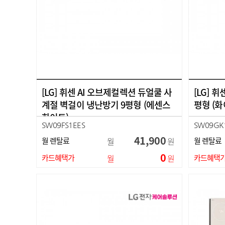
[LG] 휘센 AI 오브제컬렉션 듀얼쿨 사
[LG] 
계절 벽걸이 냉난방기 9평형 (에센스
평형 (화
화이트)
SW09FS1EES
SW09GK
41,900
월 렌탈료
월
원
월 렌탈료
0
카드혜택가
월
원
카드혜택