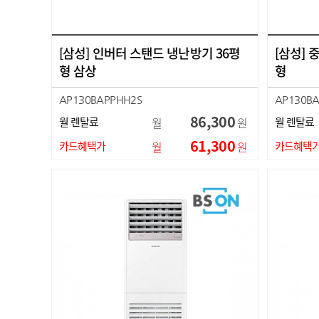
[삼성] 인버터 스탠드 냉난방기 36평
[삼성] 
형 삼상
형
AP130BAPPHH2S
AP130B
86,300
월 렌탈료
월
원
월 렌탈료
61,300
카드혜택가
월
원
카드혜택