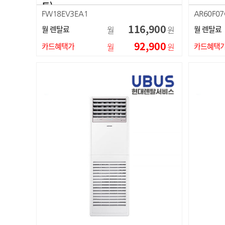
트)
FW18EV3EA1
AR60F0
116,900
월 렌탈료
월
원
월 렌탈료
92,900
카드혜택가
월
원
카드혜택