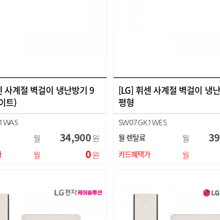
휘센 사계절 벽걸이 냉난방기 9
[LG] 휘센 사계절 벽걸이 냉
이트)
평형
1WAS
SW07GK1WES
34,900
39
월
원
월 렌탈료
월
0
가
월
원
카드혜택가
월