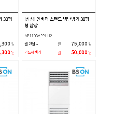
 30평
[삼성] 인버터 스탠드 냉난방기 30평
형 삼상
AP110BAPPHH2
,300
75,000
원
월 렌탈료
월
원
,300
50,000
원
카드혜택가
월
원