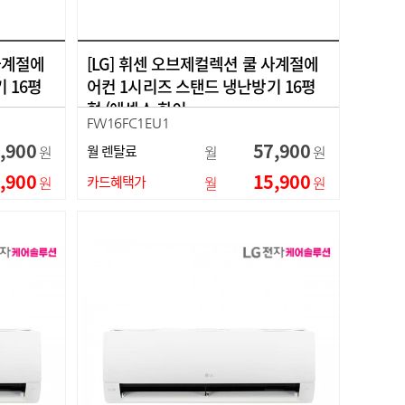
 사계절에
[LG] 휘센 오브제컬렉션 쿨 사계절에
 16평
어컨 1시리즈 스탠드 냉난방기 16평
형 (에센스 화이…
FW16FC1EU1
,900
57,900
원
월 렌탈료
월
원
,900
15,900
원
카드혜택가
월
원