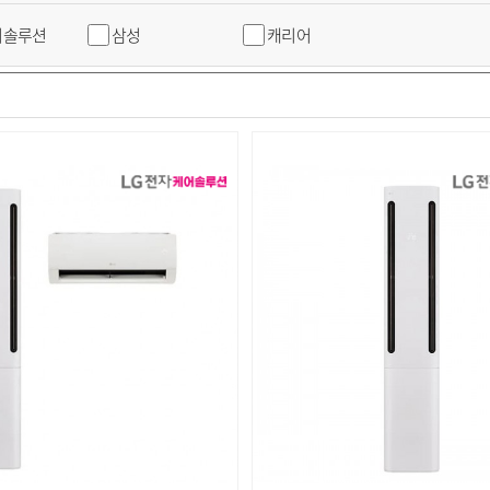
어솔루션
삼성
캐리어