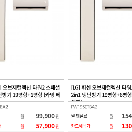
휘센 오브제컬렉션 타워2 스페셜
[LG] 휘센 오브제컬렉션 타워
냉난방기 19평형+6평형 (카밍 베
2in1 냉난방기 19평형+6평형
이지)
TBA2
FW19SETBA2
99,900
154
월
원
월 렌탈료
월
57,900
130
가
월
원
카드혜택가
월