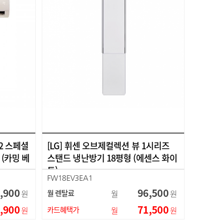
2 스페셜
[LG] 휘센 오브제컬렉션 뷰 1시리즈
 (카밍 베
스탠드 냉난방기 18평형 (에센스 화이
트)
FW18EV3EA1
,900
96,500
원
월 렌탈료
월
원
,900
71,500
원
카드혜택가
월
원