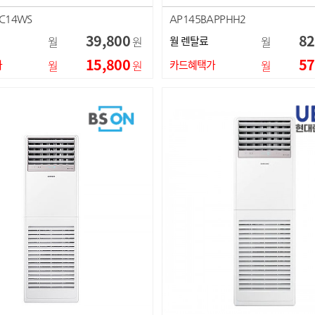
7C14WS
AP145BAPPHH2
39,800
82
월
원
월 렌탈료
월
15,800
57
가
월
원
카드혜택가
월