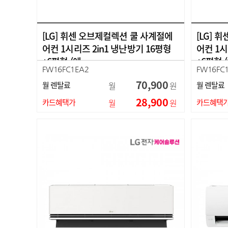
[LG] 휘센 오브제컬렉션 쿨 사계절에
[LG] 
어컨 1시리즈 2in1 냉난방기 16평형
어컨 1시
+6평형 (에…
+6평형 
FW16FC1EA2
FW16FC
70,900
월 렌탈료
월
원
월 렌탈료
28,900
카드혜택가
월
원
카드혜택