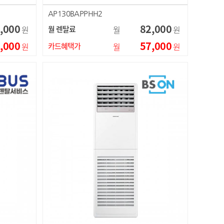
AP130BAPPHH2
,000
82,000
원
월 렌탈료
월
원
,000
57,000
원
카드혜택가
월
원