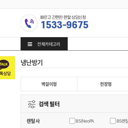
빠르고 간편한 렌탈 상담신청
1533-9675
전체카테고리
냉난방기
벽걸이형
천장형
검색 필터
렌탈사
BS(NeoPA
BS렌