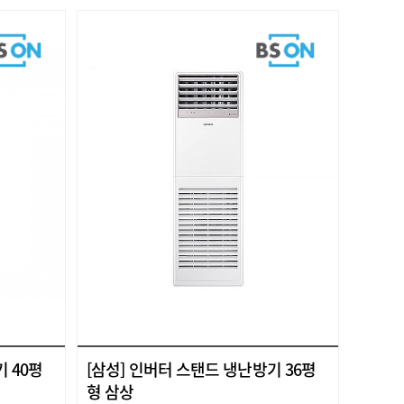
 40평
[삼성] 인버터 스탠드 냉난방기 36평
형 삼상