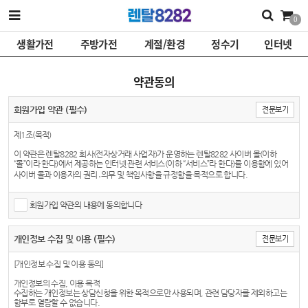
0
생활가전
주방가전
계절/환경
정수기
인터넷
약관동의
회원가입 약관 (필수)
전문보기
제1조(목적)
이 약관은 렌탈8282 회사(전자상거래 사업자)가 운영하는 렌탈8282 사이버 몰(이하
“몰”이라 한다)에서 제공하는 인터넷 관련 서비스(이하 “서비스”라 한다)를 이용함에 있어
사이버 몰과 이용자의 권리․의무 및 책임사항을 규정함을 목적으로 합니다.
※「PC통신, 무선 등을 이용하는 전자상거래에 대해서도 그 성질에 반하지 않는 한 이 약관
을 준용합니다.」
회원가입 약관의 내용에 동의합니다
제2조(정의)
개인정보 수집 및 이용 (필수)
전문보기
① “몰”이란 렌탈8282 회사가 재화 또는 용역(이하 “재화 등”이라 함)을 이용자에게 제공하
기 위하여 컴퓨터 등 정보통신설비를 이용하여 재화 등을 거래할 수 있도록 설정한 가상의
영업장을 말하며, 아울러 사이버몰을 운영하는 사업자의 의미로도 사용합니다.
[개인정보 수집 및 이용 동의]
② “이용자”란 “몰”에 접속하여 이 약관에 따라 “몰”이 제공하는 서비스를 받는 회원 및 비회
개인정보의 수집, 이용 목적
원을 말합니다.
수집하는 개인정보는 상담신청을 위한 목적으로만 사용되며, 관련 담당자를 제외하고는
함부로 열람할 수 없습니다.