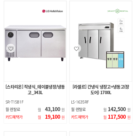
[스타리온] 직냉식_테이블냉장/냉동
[라셀르] 간냉식 냉장고+냉동고(장
고_343L
도어) 1700L
SR-T15B1F
LS-1635RF
43,100
142,500
월 렌탈료
월 렌탈료
월
원
월
원
19,100
117,500
카드혜택가
카드혜택가
월
원
월
원