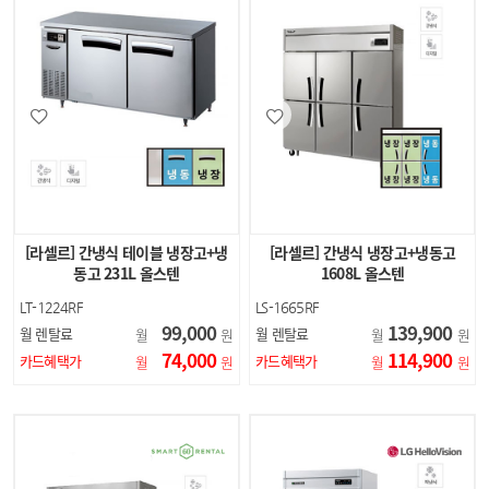
[라셀르] 간냉식 테이블 냉장고+냉
[라셀르] 간냉식 냉장고+냉동고
동고 231L 올스텐
1608L 올스텐
LT-1224RF
LS-1665RF
99,000
139,900
월 렌탈료
월 렌탈료
월
원
월
원
74,000
114,900
카드혜택가
카드혜택가
월
원
월
원