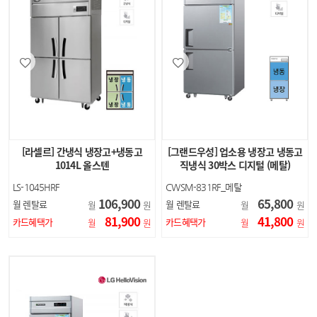
[라셀르] 간냉식 냉장고+냉동고
[그랜드우성] 업소용 냉장고 냉동고
1014L 올스텐
직냉식 30박스 디지털 (메탈)
LS-1045HRF
CWSM-831RF_메탈
106,900
65,800
월 렌탈료
월 렌탈료
월
원
월
원
81,900
41,800
카드혜택가
카드혜택가
월
원
월
원