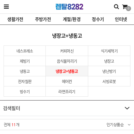
0
생활가전
주방가전
계절/환경
정수기
인터넷
냉장고+냉동고
네스프레소
커피머신
식기세척기
제빙기
음식물처리기
냉장고
냉동고
냉장고+냉동고
냉난방기
전자칠판
에어컨
서빙로봇
빙수기
라면조리기
검색필터
전체
11
개
인기상품순