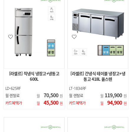
[라셀르] 직냉식 냉장고+냉동고
[라셀르] 간냉식 테이블 냉장고+냉
600L
동고 418L 올스텐
LD-625RF
LT-1834RF
70,500
119,900
월 렌탈료
월 렌탈료
월
원
월
원
45,500
94,900
카드혜택가
카드혜택가
월
원
월
원