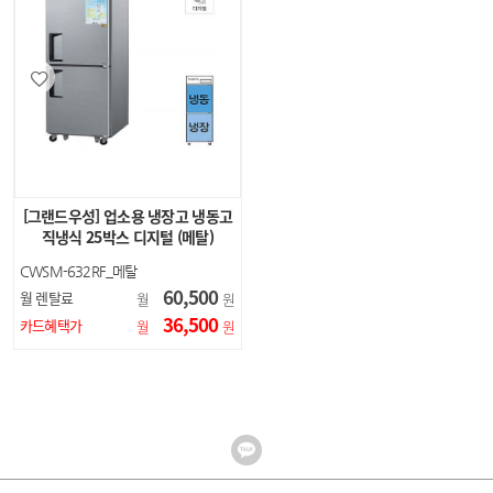
[그랜드우성] 업소용 냉장고 냉동고
직냉식 25박스 디지털 (메탈)
CWSM-632RF_메탈
60,500
월 렌탈료
월
원
36,500
카드혜택가
월
원