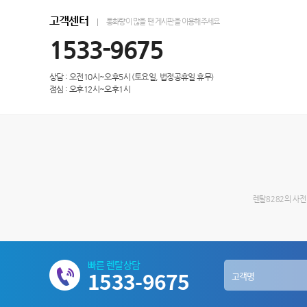
고객센터
통화량이 많을 땐 게시판을 이용해주세요
1533-9675
상담 : 오전10시~오후5시 (토요일, 법정공휴일 휴무)
점심 : 오후12시~오후1시
렌탈8282의 사전
빠른 렌탈상담
1533-9675