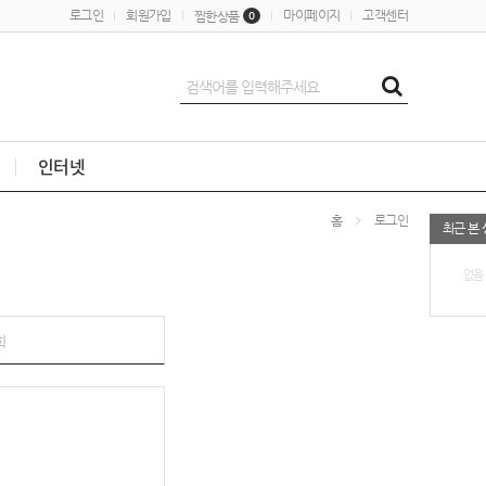
로그인
회원가입
마이페이지
고객센터
찜한상품
0
인터넷
홈
로그인
최근 본
없음
회