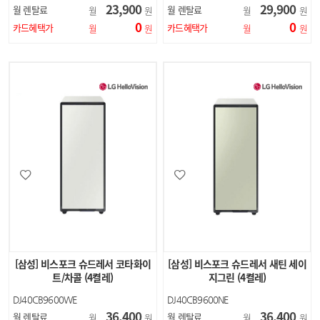
23,900
29,900
월 렌탈료
월 렌탈료
월
원
월
원
0
0
카드혜택가
카드혜택가
월
원
월
원
[삼성] 비스포크 슈드레서 코타화이
[삼성] 비스포크 슈드레서 새틴 세이
트/차콜 (4켤레)
지그린 (4켤레)
DJ40CB9600WE
DJ40CB9600NE
36,400
36,400
월 렌탈료
월 렌탈료
월
원
월
원