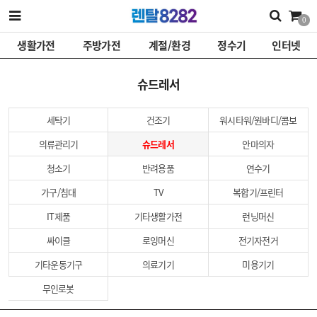
0
생활가전
주방가전
계절/환경
정수기
인터넷
슈드레서
세탁기
건조기
워시타워/원바디/콤보
의류관리기
슈드레서
안마의자
청소기
반려용품
연수기
가구/침대
TV
복합기/프린터
IT제품
기타생활가전
런닝머신
싸이클
로잉머신
전기자전거
기타운동기구
의료기기
미용기기
무인로봇