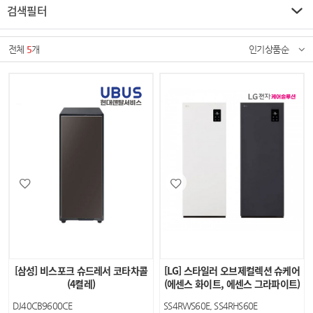
검색필터
전체
5
개
인기상품순
[삼성] 비스포크 슈드레서 코타차콜
[LG] 스타일러 오브제컬렉션 슈케어
(4켤레)
(에센스 화이트, 에센스 그라파이트)
DJ40CB9600CE
SS4RWS60E, SS4RHS60E