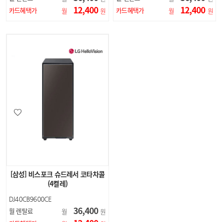
12,400
12,400
카드혜택가
카드혜택가
월
원
월
원
[삼성] 비스포크 슈드레서 코타차콜
(4켤레)
DJ40CB9600CE
36,400
월 렌탈료
월
원