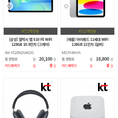
KT고객전용
KT고객전용
[삼성] 갤럭시 탭 S10 FE WiFi
[애플] 아이패드 11세대 WiFi
128GB 10.9인치 (그레이)
128GB 11인치 (실버)
SM-X520NZAAKOO
MD3Y4KH/A
20,100
18,800
월 렌탈료
월 렌탈료
월
원
월
원
0
0
카드혜택가
카드혜택가
월
원
월
원