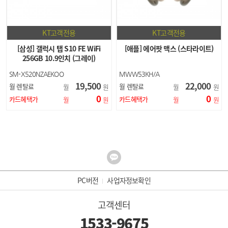
KT고객전용
KT고객전용
[삼성] 갤럭시 탭 S10 FE WiFi
[애플] 에어팟 맥스 (스타라이트)
256GB 10.9인치 (그레이)
SM-X520NZAEKOO
MWW53KH/A
19,500
22,000
월 렌탈료
월 렌탈료
월
원
월
원
0
0
카드혜택가
카드혜택가
월
원
월
원
PC버전
사업자정보확인
고객센터
1533-9675