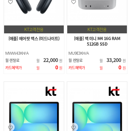
KT고객전용
KT고객전용
[애플] 에어팟 맥스 (미드나이트)
[애플] 맥 미니 M4 16G RAM
512GB SSD
MWW43KH/A
MU9E3KH/A
22,000
33,200
월 렌탈료
월 렌탈료
월
원
월
원
0
0
카드혜택가
카드혜택가
월
원
월
원