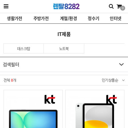
0
생활가전
주방가전
계절/환경
정수기
인터넷
IT제품
데스크탑
노트북
검색필터
전체
8
개
인기상품순