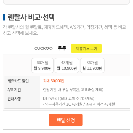
렌탈사 비교·선택
각 렌탈사의 월 렌탈료, 제휴카드혜택, A/S기간, 약정기간, 혜택 등 비교
하고 선택해 보세요.
쿠쿠
제휴카드 보기
60개월
48개월
36개월
월
9,900
원
월
10,900
원
월
11,900
원
제휴카드 할인
최대
30,000
원
A/S 기간
렌탈기간 내 무상 A/S(단, 고객과실 제외)
안내사항
[자가관리] (필터 교체 주기: 6개월)
- 의무사용기간 36, 48개월 / 소유권 이전 48개월
렌탈 신청