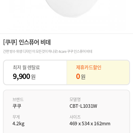
[쿠쿠] 인스퓨어 비데
간편 방수 위생 디자인 이 모든것이 하나로! 4care 쿠쿠 인스퓨어 비데
최저 월 렌탈료
제휴카드할인
9,900
0
원
원
브랜드
모델명
쿠쿠
CBT-L1031W
무게
사이즈
4.2kg
469 x 534 x 162mm