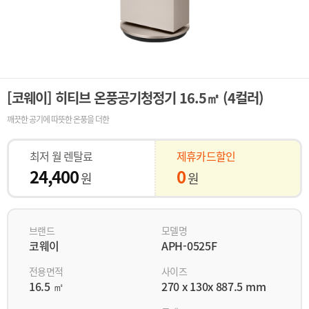
[코웨이] 히티브 온풍공기청정기 16.5㎡ (4컬러)
깨끗한 공기에 따뜻한 온풍을 더한
최저 월 렌탈료
제휴카드할인
24,400
0
원
원
브랜드
모델명
코웨이
APH-0525F
전용면적
사이즈
16.5 ㎡
270 x 130x 887.5 mm