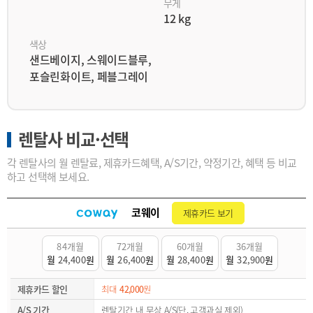
무게
12 kg
색상
샌드베이지, 스웨이드블루,
포슬린화이트, 페블그레이
렌탈사 비교·선택
각 렌탈사의 월 렌탈료, 제휴카드혜택, A/S기간, 약정기간, 혜택 등 비교
하고 선택해 보세요.
코웨이
제휴카드 보기
84개월
72개월
60개월
36개월
월
24,400
원
월
26,400
원
월
28,400
원
월
32,900
원
제휴카드 할인
최대
42,000
원
A/S 기간
렌탈기간 내 무상 A/S(단, 고객과실 제외)