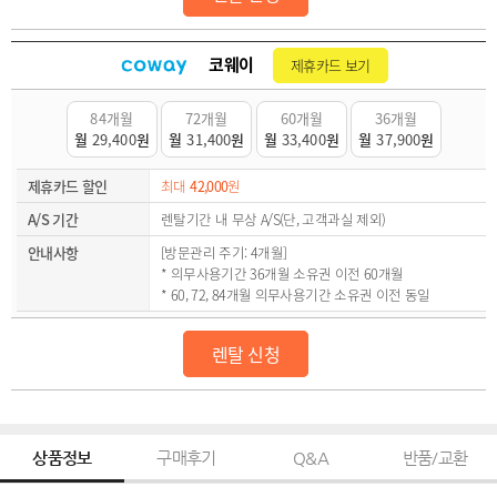
코웨이
제휴카드 보기
84개월
72개월
60개월
36개월
월
29,400
원
월
31,400
원
월
33,400
원
월
37,900
원
제휴카드 할인
최대
42,000
원
A/S 기간
렌탈기간 내 무상 A/S(단, 고객과실 제외)
안내사항
[방문관리 주기: 4개월]
* 의무사용기간 36개월 소유권 이전 60개월
* 60, 72, 84개월 의무사용기간 소유권 이전 동일
렌탈 신청
상품정보
구매후기
Q&A
반품/교환