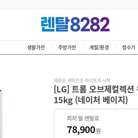
생활가전
주방가전
계절/환경
정수기
새로운 세탁건조 라이프의 시작
[LG] 트롬 오브제컬렉션 
15kg (네이처 베이지)
최저 월 렌탈료
78,900
원