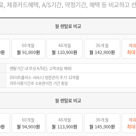
, 제휴카드혜택, A/S기간, 약정기간, 혜택 등 비교하고 
월 렌탈료 비교
60개월
48개월
36개월
제
0
원
월
91,900
원
월
110,900
원
월
142,900
원
최
렌탈기간 내 무상 A/S(단, 고객과실 제외)
[라이트플러스 서비스] 방문관리 주기: 12개월
의무사용기간과 소유권이전 기간 동일
월 렌탈료 비교
60개월
48개월
36개월
제
0
원
월
94,900
원
월
113,900
원
월
145,900
원
최