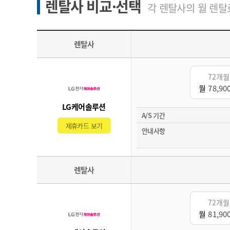
렌탈사 비교·선택
각 렌탈사의 월 렌탈료
렌탈사
72개월
월
78,90
LG케어솔루션
A/S 기간
제휴카드 보기
안내사항
렌탈사
72개월
월
81,90