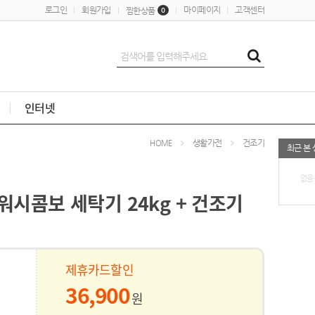
로그인
회원가입
마이페이지
고객센터
찜한상품
0
인터넷
생활가전
건조기
HOME
최근 본
없음
워시콤보 세탁기 24kg + 건조기
제휴카드할인
36,900
원